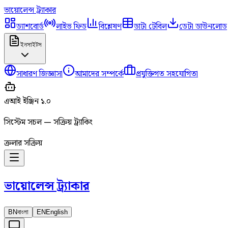
ভায়োলেন্স
ট্র্যাকার
ড্যাশবোর্ড
লাইভ ফিড
বিশ্লেষণ
ডাটা টেবিল
ডেটা ডাউনলোড
ইনসাইটস
সাধারণ জিজ্ঞাসা
আমাদের সম্পর্কে
প্রযুক্তিগত সহযোগিতা
এআই ইঞ্জিন ১.০
সিস্টেম সচল — সক্রিয় ট্র্যাকিং
ক্রলার সক্রিয়
ভায়োলেন্স
ট্র্যাকার
BN
বাংলা
EN
English