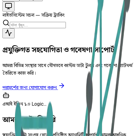
লাইভ
সিস্টেম সচল — সক্রিয় ট্র্যাকিং
প্রযুক্তিগত সহযোগিতা ও গবেষণা সাপোর্ট
আমরা বিভিন্ন সংস্থার সাথে যৌথভবে কাস্টম ডাটা টুলস এবং গবেষণা প্ল্যাটফর্ম
তৈরিতে কাজ করি।
পরামর্শের জন্য যোগাযোগ করুন
এআই ইঞ্জিন ১.০
Logic...
আমরা যা তৈরি করি
স্বয়ংক্রিয় ডাটা সংগ্রহ থেকে প্রেডিক্টিভ অ্যানালিটিক্স পর্যন্ত, আমরা আধুনিক