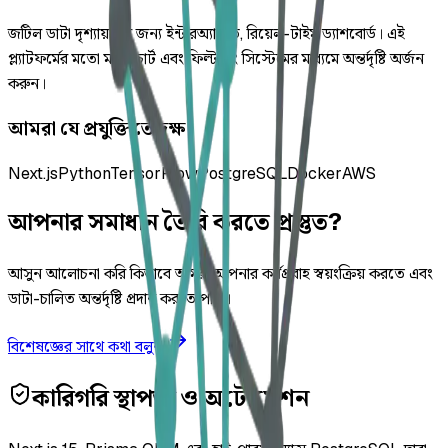
জটিল ডাটা দৃশ্যায়নের জন্য ইন্টারঅ্যাক্টিভ, রিয়েল-টাইম ড্যাশবোর্ড। এই
প্ল্যাটফর্মের মতো ম্যাপ, চার্ট এবং ফিল্টারিং সিস্টেমের মাধ্যমে অন্তর্দৃষ্টি অর্জন
করুন।
আমরা যে প্রযুক্তিতে দক্ষ
Next.js
Python
TensorFlow
PostgreSQL
Docker
AWS
আপনার সমাধান তৈরি করতে প্রস্তুত?
আসুন আলোচনা করি কিভাবে আমরা আপনার কর্মপ্রবাহ স্বয়ংক্রিয় করতে এবং
ডাটা-চালিত অন্তর্দৃষ্টি প্রদান করতে পারি।
বিশেষজ্ঞের সাথে কথা বলুন
কারিগরি স্থাপত্য ও অটোমেশন