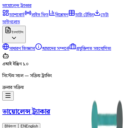
ভায়োলেন্স
ট্র্যাকার
ড্যাশবোর্ড
লাইভ ফিড
বিশ্লেষণ
ডাটা টেবিল
ডেটা
ডাউনলোড
ইনসাইটস
সাধারণ জিজ্ঞাসা
আমাদের সম্পর্কে
প্রযুক্তিগত সহযোগিতা
এআই ইঞ্জিন ১.০
সিস্টেম সচল — সক্রিয় ট্র্যাকিং
ক্রলার সক্রিয়
ভায়োলেন্স
ট্র্যাকার
BN
বাংলা
EN
English