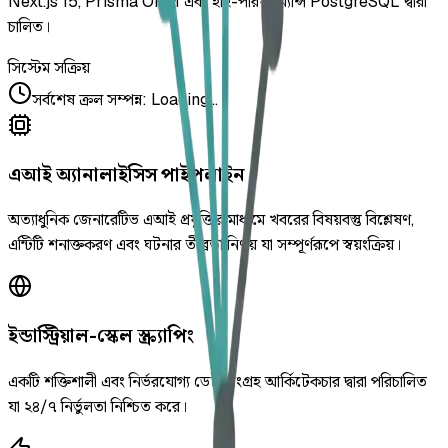
Next.js 15, Prisma ORM এবং হাই-পারফরম্যান্স PostgreSQL দ্বারা
চালিত।
সিস্টেম সক্রিয়
সর্বশেষ ক্রল সম্পন্ন
:
Loading...
এআই অ্যানালাইসিস পাইপলাইন
অত্যাধুনিক জেনারেটিভ এআই প্রযুক্তির মাধ্যমে খবরের বিষয়বস্তু বিশ্লেষণ,
এন্টিটি শনাক্তকরণ এবং ঘটনার তীব্রতা নির্ণয় যা সম্পূর্ণরূপে স্বয়ংক্রিয়।
ইন্ডাস্ট্রিয়াল-স্কেল স্ক্র্যাপিং
একটি শক্তিশালী এবং নির্ভরযোগ্য ডেটা সংগ্রহ আর্কিটেকচার দ্বারা পরিচালিত
যা ২৪/৭ নির্ভুলতা নিশ্চিত করে।